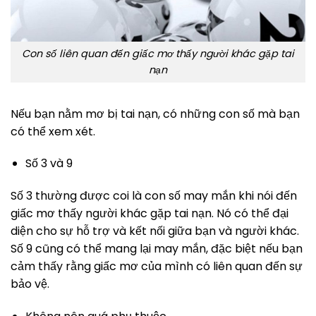
Con số liên quan đến giấc mơ thấy người khác gặp tai
nạn
Nếu bạn nằm mơ bị tai nạn, có những con số mà bạn
có thể xem xét.
Số 3 và 9
Số 3 thường được coi là con số may mắn khi nói đến
giấc mơ thấy người khác gặp tai nạn. Nó có thể đại
diện cho sự hỗ trợ và kết nối giữa bạn và người khác.
Số 9 cũng có thể mang lại may mắn, đặc biệt nếu bạn
cảm thấy rằng giấc mơ của mình có liên quan đến sự
bảo vệ.