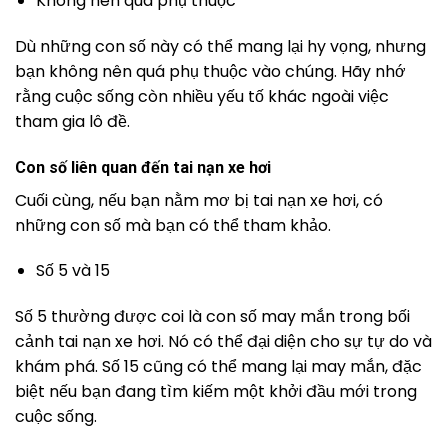
Không nên quá phụ thuộc
Dù những con số này có thể mang lại hy vọng, nhưng
bạn không nên quá phụ thuộc vào chúng. Hãy nhớ
rằng cuộc sống còn nhiều yếu tố khác ngoài việc
tham gia lô đề.
Con số liên quan đến tai nạn xe hơi
Cuối cùng, nếu bạn nằm mơ bị tai nạn xe hơi, có
những con số mà bạn có thể tham khảo.
Số 5 và 15
Số 5 thường được coi là con số may mắn trong bối
cảnh tai nạn xe hơi. Nó có thể đại diện cho sự tự do và
khám phá. Số 15 cũng có thể mang lại may mắn, đặc
biệt nếu bạn đang tìm kiếm một khởi đầu mới trong
cuộc sống.