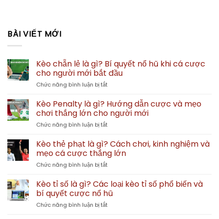
BÀI VIẾT MỚI
Kèo chẵn lẻ là gì? Bí quyết nổ hũ khi cá cược
cho người mới bắt đầu
ở
Chức năng bình luận bị tắt
Kèo
chẵn
Kèo Penalty là gì? Hướng dẫn cược và mẹo
lẻ
chơi thắng lớn cho người mới
là
ở
Chức năng bình luận bị tắt
gì?
Kèo
Bí
Penalty
Kèo thẻ phạt là gì? Cách chơi, kinh nghiệm và
quyết
là
nổ
mẹo cá cược thắng lớn
gì?
hũ
ở
Chức năng bình luận bị tắt
Hướng
khi
Kèo
dẫn
cá
thẻ
Kèo tỉ số là gì? Các loại kèo tỉ số phổ biến và
cược
cược
phạt
và
bí quyết cược nổ hũ
cho
là
mẹo
người
ở
Chức năng bình luận bị tắt
gì?
chơi
mới
Kèo
Cách
thắng
bắt