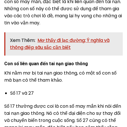
con số may mắn, đặc biệt là khi liên quan đến tai nạn.
Những con số này có thể được sử dụng để tham gia
vào các trò chơi lô đề, mang lại hy vọng cho những ai
tin vào vận may.
Xem Thêm:
Mơ thấy đi lạc đường: Ý nghĩa và
thông điệp sâu sắc cần biết
Con số liên quan đến tai nạn giao thông
Khi nằm mơ bị tai nạn giao thông, có một số con số
mà bạn có thể tham khảo.
Số 17 và 27
Số 17 thường được coi là con số may mắn khi nói đến
tai nạn giao thông. Nó có thể đại diện cho sự thay đổi
và chuyển biến trong cuộc sống. Số 27 cũng có thể