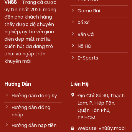
VN88
– Trang cá cược
uy tín nhất 2025 mang
Game Bài
đến cho khách hàng
Xổ Số
thấy được độ chuyên
nghiệp, uy tín với giao
Bắn Cá
diện đẹp mắt mới lạ,
Nổ Hũ
cuốn hút đa dang trò
chơi và ngập tràn
E-Sports
khuyến mãi.
Hướng Dẫn
Liên Hệ
Hướng dẫn đăng ký
Địa Chỉ: Số 30, Thạch
Lam, P. Hiệp Tân,
Hướng dẫn đăng
Quận Tân Phú,
nhập
TP.HCM
Hướng dẫn nạp tiền
Website: vn88y.mobi