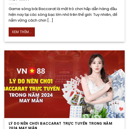
Game sòng bài Baccarat là một trò chơi hấp dẫn hàng đầu
hiện nay tại các sòng bạc lớn nhỏ trên thế giới. Tuy nhiên, để
nắm vững cách chơi [...]
XEM THÊM...
LÝ DO NÊN CHƠI BACCARAT TRỰC TUYẾN TRONG NĂM
2024 MAY MẮN