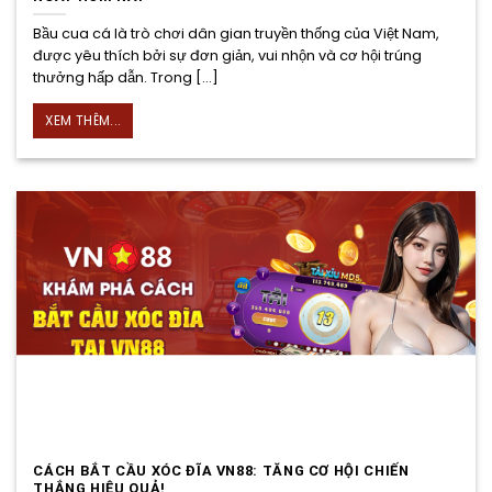
Bầu cua cá là trò chơi dân gian truyền thống của Việt Nam,
được yêu thích bởi sự đơn giản, vui nhộn và cơ hội trúng
thưởng hấp dẫn. Trong [...]
XEM THÊM...
CÁCH BẮT CẦU XÓC ĐĨA VN88: TĂNG CƠ HỘI CHIẾN
THẮNG HIỆU QUẢ!