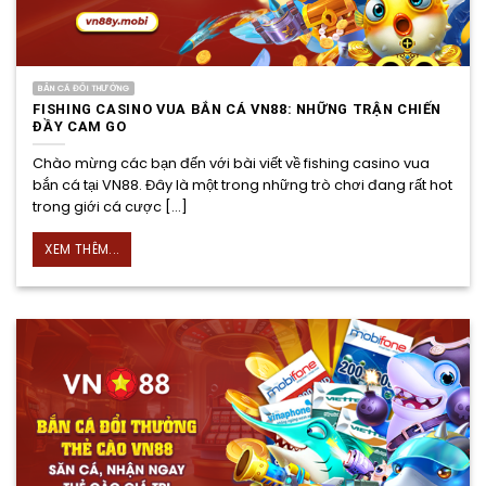
BẮN CÁ ĐỔI THƯỞNG
FISHING CASINO VUA BẮN CÁ VN88: NHỮNG TRẬN CHIẾN
ĐẦY CAM GO
Chào mừng các bạn đến với bài viết về fishing casino vua
bắn cá tại VN88. Đây là một trong những trò chơi đang rất hot
trong giới cá cược [...]
XEM THÊM...