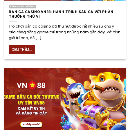
BẮN CÁ ĐỔI THƯỞNG
BẮN CÁ CASINO VN88: HÀNH TRÌNH SĂN CÁ VỚI PHẦN
THƯỞNG THÚ VỊ
Trò chơi bắn cá casino đã thu hút được rất nhiều sự chú ý
của cộng đồng game thủ trong những năm gần đây. Với tính
giải trí cao, đồ [...]
XEM THÊM...