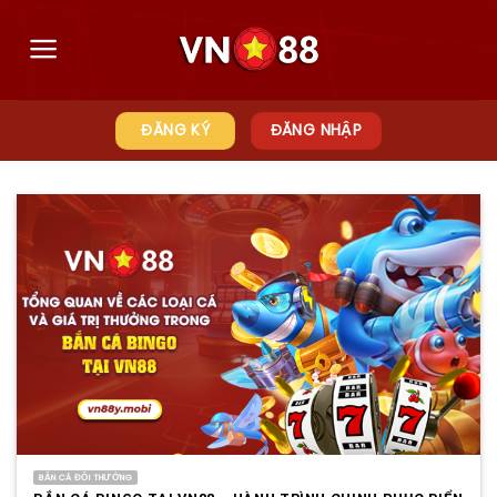
Skip
to
content
ĐĂNG KÝ
ĐĂNG NHẬP
BẮN CÁ ĐỔI THƯỞNG