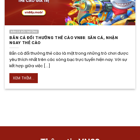
BẮN CÁ ĐỔI THƯỞNG
BẮN CÁ ĐỔI THƯỞNG THẺ CÀO VN88: SĂN CÁ, NHẬN
NGAY THẺ CÀO
Bắn cá đổi thưởng thẻ cào là một trong những trò chơi được
yêu thích nhất trên các sòng bạc trực tuyến hiện nay. Với sự
kết hợp giữa việc [...]
XEM THÊM...