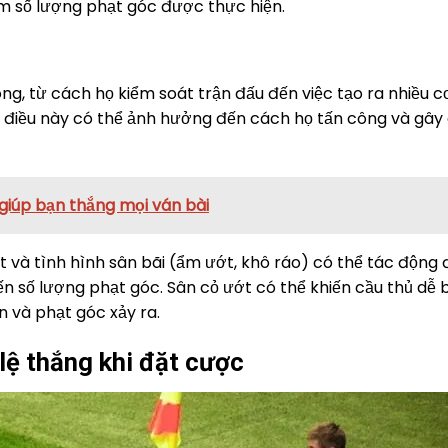
ảm số lượng phạt góc được thực hiện.
óng, từ cách họ kiểm soát trận đấu đến việc tạo ra nhiều c
 điều này có thể ảnh hưởng đến cách họ tấn công và gây 
giúp bạn thắng mọi ván bài
t và tình hình sân bãi (ẩm ướt, khô ráo) có thể tác động
 số lượng phạt góc. Sân cỏ ướt có thể khiến cầu thủ dễ b
 và phạt góc xảy ra.
lệ thắng khi đặt cược