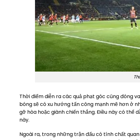
Th
Thời điểm diễn ra các quả phạt góc cũng đóng vai
bóng sẽ có xu hướng tấn công mạnh mẽ hơn ở nhữn
gỡ hòa hoặc giành chiến thắng. Điều này có thể d
này.
Ngoài ra, trong những trận đấu có tính chất qua