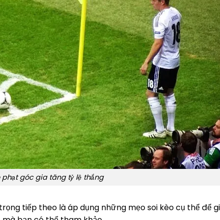
 phạt góc gia tăng tỷ lệ thắng
 trọng tiếp theo là áp dụng những mẹo soi kèo cụ thể để g
uả mà bạn có thể tham khảo.