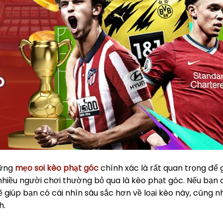
hững
mẹo soi kèo phạt góc
chính xác là rất quan trọng để 
 nhiều người chơi thường bỏ qua là kèo phạt góc. Nếu bạn
ẽ giúp bạn có cái nhìn sâu sắc hơn về loại kèo này, cũng 
h.