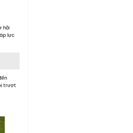
ơ hội
áp lực
 đến
ị trượt