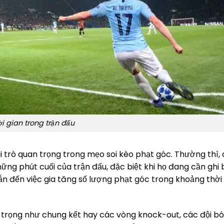
ời gian trong trận đấu
 trò quan trọng trong mẹo soi kèo phạt góc. Thường thì, 
g phút cuối của trận đấu, đặc biệt khi họ đang cần ghi 
ẫn đến việc gia tăng số lượng phạt góc trong khoảng thời
n trọng như chung kết hay các vòng knock-out, các đội b