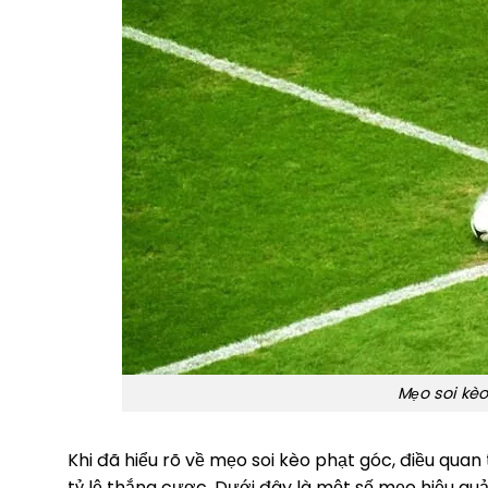
Mẹo soi kèo
Khi đã hiểu rõ về mẹo soi kèo phạt góc, điều quan
tỷ lệ thắng cược. Dưới đây là một số mẹo hiệu q