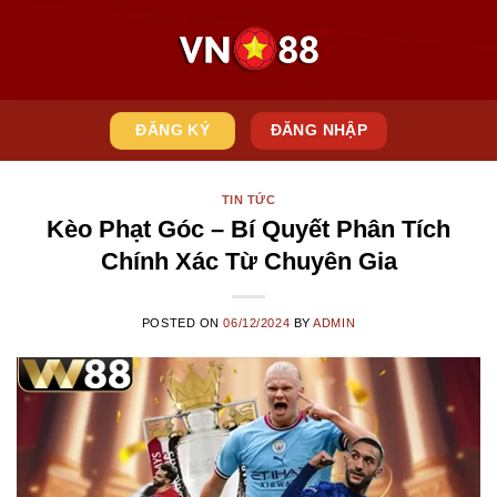
Skip
to
content
ĐĂNG KÝ
ĐĂNG NHẬP
TIN TỨC
Kèo Phạt Góc – Bí Quyết Phân Tích
Chính Xác Từ Chuyên Gia
POSTED ON
06/12/2024
BY
ADMIN