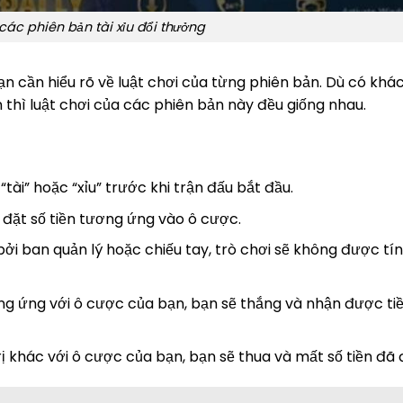
 các phiên bản tài xỉu đổi thưởng
ạn cần hiểu rõ về luật chơi của từng phiên bản. Dù có khác
thì luật chơi của các phiên bản này đều giống nhau.
ài” hoặc “xỉu” trước khi trận đấu bắt đầu.
đặt số tiền tương ứng vào ô cược.
i ban quản lý hoặc chiếu tay, trò chơi sẽ không được tín
ơng ứng với ô cược của bạn, bạn sẽ thắng và nhận được ti
rị khác với ô cược của bạn, bạn sẽ thua và mất số tiền đã 