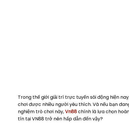
Trong thế giới giải trí trực tuyến sôi động hiện nay
chơi được nhiều người yêu thích. Và nếu bạn đang
nghiệm trò chơi này,
Vn88
chính là lựa chọn hoàn
tín tại VN88 trở nên hấp dẫn đến vậy?