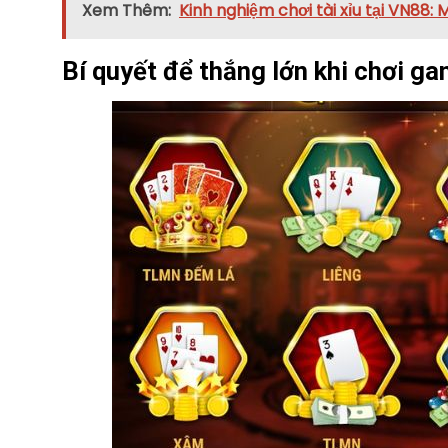
Xem Thêm:
Kinh nghiệm chơi tài xỉu tại VN88: 
Bí quyết để thắng lớn khi chơi ga