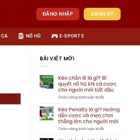
ĐĂNG NHẬP
ĐĂNG KÝ
 CÁ
NỔ HŨ
E-SPORTS
BÀI VIẾT MỚI
Kèo chẵn lẻ là gì? Bí
quyết nổ hũ khi cá cược
cho người mới bắt đầu
ở
Chức năng bình luận bị tắt
Kèo
chẵn
Kèo Penalty là gì? Hướng
lẻ
dẫn cược và mẹo chơi
là
thắng lớn cho người mới
gì?
ở
Chức năng bình luận bị tắt
Bí
Kèo
quyết
Penalty
nổ