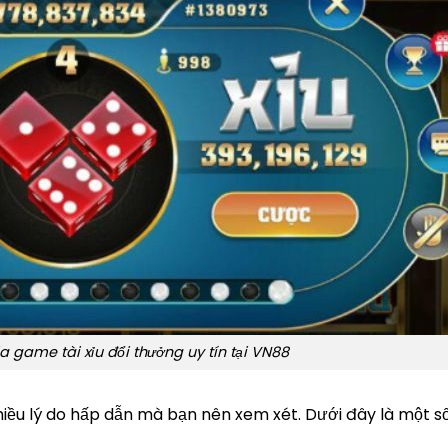
 game tài xỉu đổi thưởng uy tín tại VN88
nhiều lý do hấp dẫn mà bạn nên xem xét. Dưới đây là một s