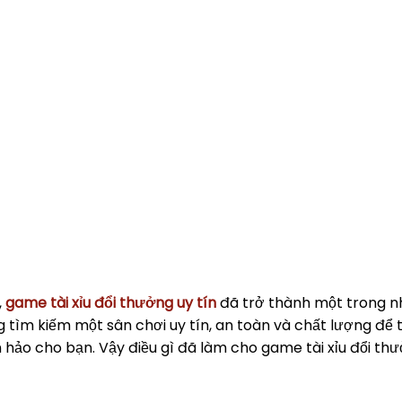
,
game tài xỉu đổi thưởng uy tín
đã trở thành một trong n
 tìm kiếm một sân chơi uy tín, an toàn và chất lượng để t
 hảo cho bạn. Vậy điều gì đã làm cho game tài xỉu đổi th