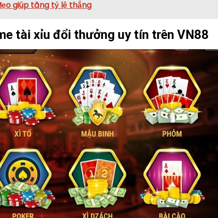
Mẹo giúp tăng tỷ lệ thắng
me tài xỉu đổi thưởng uy tín trên VN88