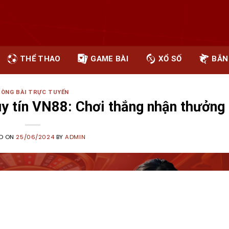
THỂ THAO
GAME BÀI
XỔ SỐ
BẮN
SÒNG BÀI TRỰC TUYẾN
uy tín VN88: Chơi thắng nhận thưởng
ED ON
25/06/2024
BY
ADMIN