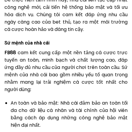
công nghệ mới, cải tiến hệ thống bảo mật và tối ưu
hóa dịch vụ. Chúng tôi cam kết đáp ứng nhu cầu
ngày càng cao của bet thủ, tạo ra một môi trường
cá cược hoàn hảo và đáng tin cậy.
Sứ mệnh của nhà cái
FB88
cam kết cung cấp một nền tảng cá cược trực
tuyến an toàn, minh bạch và chất lượng cao, đáp
ứng đầy đủ nhu cầu của người chơi trên toàn cầu. Sứ
mệnh của nhà cái bao gồm nhiều yếu tố quan trọng
nhằm mang lại trải nghiệm cá cược tốt nhất cho
người dùng:
An toàn và bảo mật: Nhà cái đảm bảo an toàn tối
đa cho dữ liệu cá nhân và tài chính của hội viên
bằng cách áp dụng những công nghệ bảo mật
hiện đại nhất.