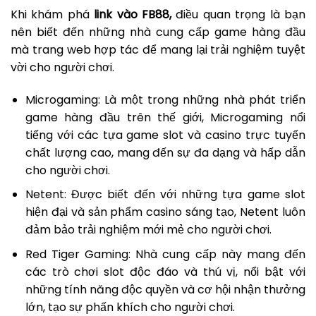
Khi khám phá
link vào FB88,
điều quan trọng là bạn
nên biết đến những nhà cung cấp game hàng đầu
mà trang web hợp tác để mang lại trải nghiệm tuyệt
vời cho người chơi.
Microgaming: Là một trong những nhà phát triển
game hàng đầu trên thế giới, Microgaming nổi
tiếng với các tựa game slot và casino trực tuyến
chất lượng cao, mang đến sự đa dạng và hấp dẫn
cho người chơi.
Netent: Được biết đến với những tựa game slot
hiện đại và sản phẩm casino sáng tạo, Netent luôn
đảm bảo trải nghiệm mới mẻ cho người chơi.
Red Tiger Gaming: Nhà cung cấp này mang đến
các trò chơi slot độc đáo và thú vị, nổi bật với
những tính năng độc quyền và cơ hội nhận thưởng
lớn, tạo sự phấn khích cho người chơi.