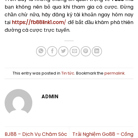
bạn không nên bỏ qua khi tham gia cá cược. Đừng
chần chừ nữa, hãy đăng ký tài khoản ngay hôm nay
tại
https://fb88link1.com
/
để bắt đầu khám phá thiên
đường cá cược trực tuyến.
This entry was posted in
Tin tức
. Bookmark the
permalink
.
ADMIN
BJ88 – Dịch Vụ Chăm Sóc
Trải Nghiệm Go88 – Cổng