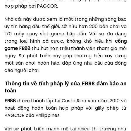
hợp pháp bởi PAGCOR.
Nhà cái này được xem là một trong những sòng bạc
uy tín hàng đầu thế giới, sở hữu hơn 200 bàn chơi và
170 máy quay slot game hấp dẫn. Với sự đa dạng
trong loại hình cá cược, không khó hiểu khi
cổng
game FB88
thu hút hơn triệu thành viên tham gia mỗi
ngày. Sự phát triển này giúp thương hiệu xây dựng
một sân chơi hoàn hảo, đáp ứng nhu cầu của đông
đảo người chơi.
Thông tin về tính pháp lý của FB88 đảm bảo an
toàn
FB88
được thành lập tại Costa Rica vào năm 2010 và
hoạt động hoàn toàn hợp pháp với giấy phép từ
PAGCOR của Philippines.
Với sự phát triển mạnh mẽ tại nhiều thị trường như