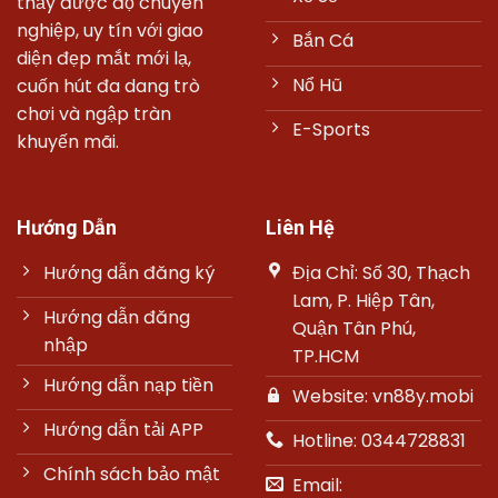
thấy được độ chuyên
nghiệp, uy tín với giao
Bắn Cá
diện đẹp mắt mới lạ,
Nổ Hũ
cuốn hút đa dang trò
chơi và ngập tràn
E-Sports
khuyến mãi.
Hướng Dẫn
Liên Hệ
Hướng dẫn đăng ký
Địa Chỉ: Số 30, Thạch
Lam, P. Hiệp Tân,
Hướng dẫn đăng
Quận Tân Phú,
nhập
TP.HCM
Hướng dẫn nạp tiền
Website: vn88y.mobi
Hướng dẫn tải APP
Hotline: 0344728831
Chính sách bảo mật
Email: