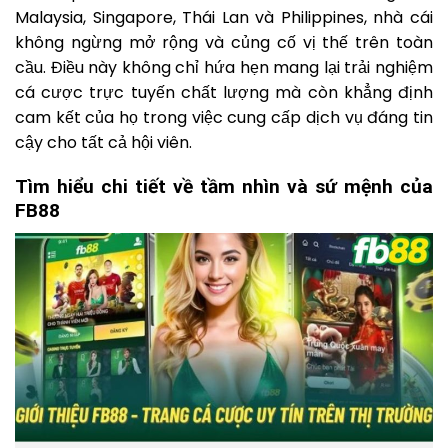
Malaysia, Singapore, Thái Lan và Philippines, nhà cái
không ngừng mở rộng và củng cố vị thế trên toàn
cầu. Điều này không chỉ hứa hẹn mang lại trải nghiệm
cá cược trực tuyến chất lượng mà còn khẳng định
cam kết của họ trong việc cung cấp dịch vụ đáng tin
cậy cho tất cả hội viên.
Tìm hiểu chi tiết về tầm nhìn và sứ mệnh của
FB88