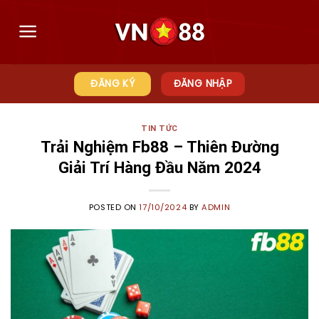
Skip
to
content
ĐĂNG KÝ
ĐĂNG NHẬP
TIN TỨC
Trải Nghiệm Fb88 – Thiên Đường
Giải Trí Hàng Đầu Năm 2024
POSTED ON
17/10/2024
BY
ADMIN