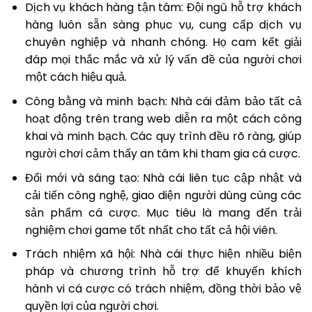
Dịch vụ khách hàng tận tâm: Đội ngũ hỗ trợ khách
hàng luôn sẵn sàng phục vụ, cung cấp dịch vụ
chuyên nghiệp và nhanh chóng. Họ cam kết giải
đáp mọi thắc mắc và xử lý vấn đề của người chơi
một cách hiệu quả.
Công bằng và minh bạch: Nhà cái đảm bảo tất cả
hoạt động trên trang web diễn ra một cách công
khai và minh bạch. Các quy trình đều rõ ràng, giúp
người chơi cảm thấy an tâm khi tham gia cá cược.
Đổi mới và sáng tạo: Nhà cái liên tục cập nhật và
cải tiến công nghệ, giao diện người dùng cùng các
sản phẩm cá cược. Mục tiêu là mang đến trải
nghiệm chơi game tốt nhất cho tất cả hội viên.
Trách nhiệm xã hội: Nhà cái thực hiện nhiều biện
pháp và chương trình hỗ trợ để khuyến khích
hành vi cá cược có trách nhiệm, đồng thời bảo vệ
quyền lợi của người chơi.