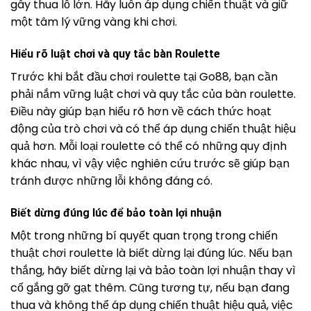
gây thua lỗ lớn. Hãy luôn áp dụng chiến thuật và giữ
một tâm lý vững vàng khi chơi.
Hiểu rõ luật chơi và quy tắc bàn Roulette
Trước khi bắt đầu chơi roulette tại Go88, bạn cần
phải nắm vững luật chơi và quy tắc của bàn roulette.
Điều này giúp bạn hiểu rõ hơn về cách thức hoạt
động của trò chơi và có thể áp dụng chiến thuật hiệu
quả hơn. Mỗi loại roulette có thể có những quy định
khác nhau, vì vậy việc nghiên cứu trước sẽ giúp bạn
tránh được những lỗi không đáng có.
Biết dừng đúng lúc để bảo toàn lợi nhuận
Một trong những bí quyết quan trọng trong chiến
thuật chơi roulette là biết dừng lại đúng lúc. Nếu bạn
thắng, hãy biết dừng lại và bảo toàn lợi nhuận thay vì
cố gắng gỡ gạt thêm. Cũng tương tự, nếu bạn đang
thua và không thể áp dụng chiến thuật hiệu quả, việc