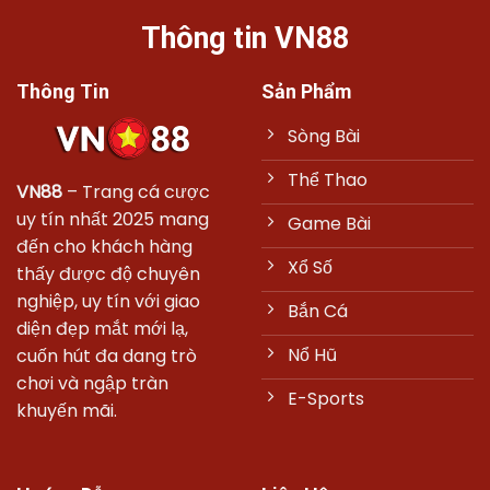
Thắng
Mẹo
Dễ
Thông tin VN88
Thắng
Dàng
Lớn
Từ
Thông Tin
Sản Phẩm
Cao
Thủ
Sòng Bài
Thể Thao
VN88
– Trang cá cược
uy tín nhất 2025 mang
Game Bài
đến cho khách hàng
Xổ Số
thấy được độ chuyên
nghiệp, uy tín với giao
Bắn Cá
diện đẹp mắt mới lạ,
Nổ Hũ
cuốn hút đa dang trò
chơi và ngập tràn
E-Sports
khuyến mãi.