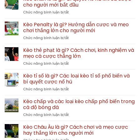
cho người mới bắt đầu
ở
Chức năng bình luận bị tắt
Kèo
chẵn
Kèo Penalty là gì? Hướng dẫn cược và mẹo
lẻ
chơi thắng lớn cho người mới
là
ở
Chức năng bình luận bị tắt
gì?
Kèo
Bí
Penalty
Kèo thẻ phạt là gì? Cách chơi, kinh nghiệm và
quyết
là
nổ
mẹo cá cược thắng lớn
gì?
hũ
ở
Chức năng bình luận bị tắt
Hướng
khi
Kèo
dẫn
cá
thẻ
Kèo tỉ số là gì? Các loại kèo tỉ số phổ biến và
cược
cược
phạt
và
bí quyết cược nổ hũ
cho
là
mẹo
người
ở
Chức năng bình luận bị tắt
gì?
chơi
mới
Kèo
Cách
thắng
bắt
tỉ
Kèo chấp và các loại kèo chấp phổ biến trong
chơi,
lớn
đầu
số
kinh
cá độ bóng đá
cho
là
nghiệm
người
ở
Chức năng bình luận bị tắt
gì?
và
mới
Kèo
Các
mẹo
chấp
Kèo Châu Âu là gì? Cách chơi và mẹo cược
loại
cá
và
kèo
hay thắng lớn cho người mới
cược
các
tỉ
thắng
ở