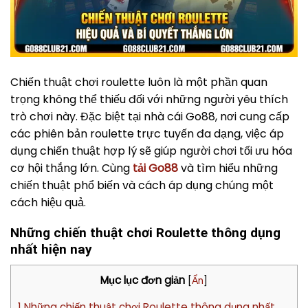
Chiến thuật chơi roulette luôn là một phần quan
trọng không thể thiếu đối với những người yêu thích
trò chơi này. Đặc biệt tại nhà cái Go88, nơi cung cấp
các phiên bản roulette trực tuyến đa dạng, việc áp
dụng chiến thuật hợp lý sẽ giúp người chơi tối ưu hóa
cơ hội thắng lớn. Cùng
tải Go88
và tìm hiểu những
chiến thuật phổ biến và cách áp dụng chúng một
cách hiệu quả.
Những chiến thuật chơi Roulette thông dụng
nhất hiện nay
Mục lục đơn giản
[
Ẩn
]
1
Những chiến thuật chơi Roulette thông dụng nhất