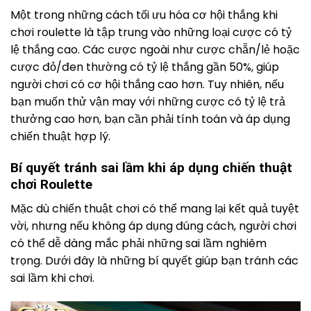
Một trong những cách tối ưu hóa cơ hội thắng khi
chơi roulette là tập trung vào những loại cược có tỷ
lệ thắng cao. Các cược ngoài như cược chẵn/lẻ hoặc
cược đỏ/đen thường có tỷ lệ thắng gần 50%, giúp
người chơi có cơ hội thắng cao hơn. Tuy nhiên, nếu
bạn muốn thử vận may với những cược có tỷ lệ trả
thưởng cao hơn, bạn cần phải tính toán và áp dụng
chiến thuật hợp lý.
Bí quyết tránh sai lầm khi áp dụng chiến thuật
chơi Roulette
Mặc dù chiến thuật chơi có thể mang lại kết quả tuyệt
vời, nhưng nếu không áp dụng đúng cách, người chơi
có thể dễ dàng mắc phải những sai lầm nghiêm
trọng. Dưới đây là những bí quyết giúp bạn tránh các
sai lầm khi chơi.