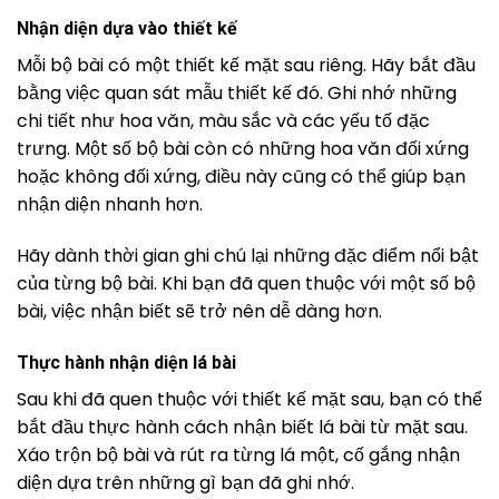
Nhận diện dựa vào thiết kế
Mỗi bộ bài có một thiết kế mặt sau riêng. Hãy bắt đầu
bằng việc quan sát mẫu thiết kế đó. Ghi nhớ những
chi tiết như hoa văn, màu sắc và các yếu tố đặc
trưng. Một số bộ bài còn có những hoa văn đối xứng
hoặc không đối xứng, điều này cũng có thể giúp bạn
nhận diện nhanh hơn.
Hãy dành thời gian ghi chú lại những đặc điểm nổi bật
của từng bộ bài. Khi bạn đã quen thuộc với một số bộ
bài, việc nhận biết sẽ trở nên dễ dàng hơn.
Thực hành nhận diện lá bài
Sau khi đã quen thuộc với thiết kế mặt sau, bạn có thể
bắt đầu thực hành cách nhận biết lá bài từ mặt sau.
Xáo trộn bộ bài và rút ra từng lá một, cố gắng nhận
diện dựa trên những gì bạn đã ghi nhớ.