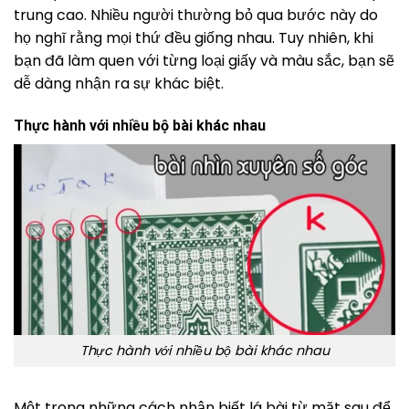
trung cao. Nhiều người thường bỏ qua bước này do
họ nghĩ rằng mọi thứ đều giống nhau. Tuy nhiên, khi
bạn đã làm quen với từng loại giấy và màu sắc, bạn sẽ
dễ dàng nhận ra sự khác biệt.
Thực hành với nhiều bộ bài khác nhau
Thực hành với nhiều bộ bài khác nhau
Một trong những cách nhận biết lá bài từ mặt sau để