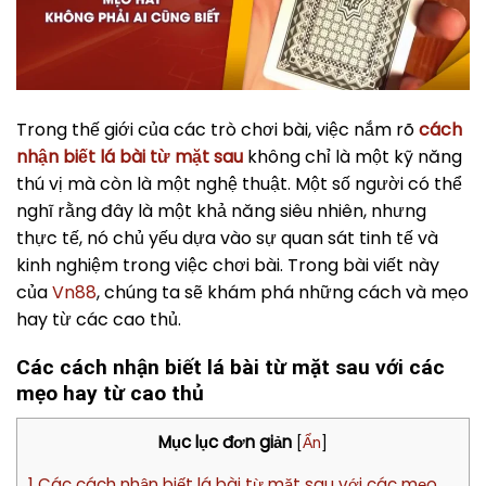
Trong thế giới của các trò chơi bài, việc nắm rõ
cách
nhận biết lá bài từ mặt sau
không chỉ là một kỹ năng
thú vị mà còn là một nghệ thuật. Một số người có thể
nghĩ rằng đây là một khả năng siêu nhiên, nhưng
thực tế, nó chủ yếu dựa vào sự quan sát tinh tế và
kinh nghiệm trong việc chơi bài. Trong bài viết này
của
Vn88
, chúng ta sẽ khám phá những cách
và mẹo
hay từ các cao thủ.
Các cách nhận biết lá bài từ mặt sau với các
mẹo hay từ cao thủ
Mục lục đơn giản
[
Ẩn
]
1
Các cách nhận biết lá bài từ mặt sau với các mẹo