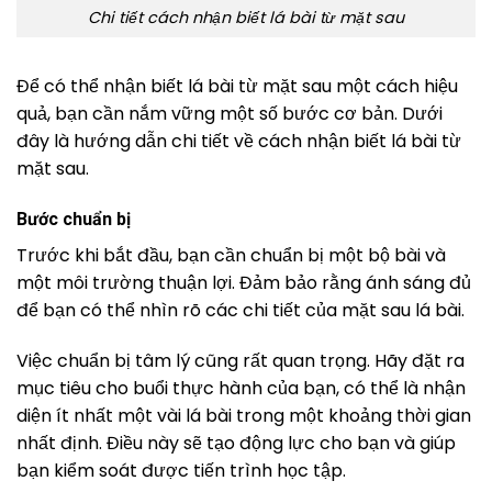
Chi tiết cách nhận biết lá bài từ mặt sau
Để có thể nhận biết lá bài từ mặt sau một cách hiệu
quả, bạn cần nắm vững một số bước cơ bản. Dưới
đây là hướng dẫn chi tiết về cách nhận biết lá bài từ
mặt sau.
Bước chuẩn bị
Trước khi bắt đầu, bạn cần chuẩn bị một bộ bài và
một môi trường thuận lợi. Đảm bảo rằng ánh sáng đủ
để bạn có thể nhìn rõ các chi tiết của mặt sau lá bài.
Việc chuẩn bị tâm lý cũng rất quan trọng. Hãy đặt ra
mục tiêu cho buổi thực hành của bạn, có thể là nhận
diện ít nhất một vài lá bài trong một khoảng thời gian
nhất định. Điều này sẽ tạo động lực cho bạn và giúp
bạn kiểm soát được tiến trình học tập.