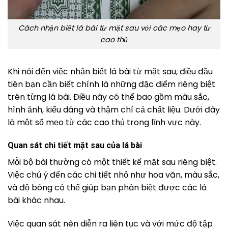
Cách nhận biết lá bài từ mặt sau với các mẹo hay từ
cao thủ
Khi nói đến việc nhận biết lá bài từ mặt sau, điều đầu
tiên bạn cần biết chính là những đặc điểm riêng biệt
trên từng lá bài. Điều này có thể bao gồm màu sắc,
hình ảnh, kiểu dáng và thậm chí cả chất liệu. Dưới đây
là một số mẹo từ các cao thủ trong lĩnh vực này.
Quan sát chi tiết mặt sau của lá bài
Mỗi bộ bài thường có một thiết kế mặt sau riêng biệt.
Việc chú ý đến các chi tiết nhỏ như hoa văn, màu sắc,
và độ bóng có thể giúp bạn phân biệt được các lá
bài khác nhau.
Việc quan sát nên diễn ra liên tục và với mức độ tập