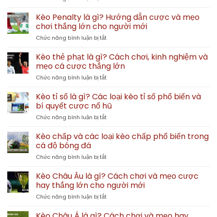
Kèo
chẵn
Kèo Penalty là gì? Hướng dẫn cược và mẹo
lẻ
chơi thắng lớn cho người mới
là
ở
Chức năng bình luận bị tắt
gì?
Kèo
Bí
Penalty
Kèo thẻ phạt là gì? Cách chơi, kinh nghiệm và
quyết
là
nổ
mẹo cá cược thắng lớn
gì?
hũ
ở
Chức năng bình luận bị tắt
Hướng
khi
Kèo
dẫn
cá
thẻ
Kèo tỉ số là gì? Các loại kèo tỉ số phổ biến và
cược
cược
phạt
và
bí quyết cược nổ hũ
cho
là
mẹo
người
ở
Chức năng bình luận bị tắt
gì?
chơi
mới
Kèo
Cách
thắng
bắt
tỉ
Kèo chấp và các loại kèo chấp phổ biến trong
chơi,
lớn
đầu
số
kinh
cá độ bóng đá
cho
là
nghiệm
người
ở
Chức năng bình luận bị tắt
gì?
và
mới
Kèo
Các
mẹo
chấp
Kèo Châu Âu là gì? Cách chơi và mẹo cược
loại
cá
và
kèo
hay thắng lớn cho người mới
cược
các
tỉ
thắng
ở
Chức năng bình luận bị tắt
loại
số
lớn
Kèo
kèo
phổ
Châu
Kèo Châu Á là gì? Cách chơi và mẹo hay
chấp
biến