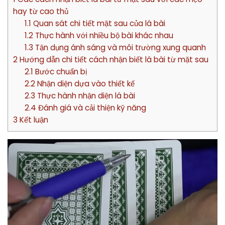
hay từ cao thủ
1.1
Quan sát chi tiết mặt sau của lá bài
1.2
Thực hành với nhiều bộ bài khác nhau
1.3
Tận dụng ánh sáng và môi trường xung quanh
2
Hướng dẫn chi tiết cách nhận biết lá bài từ mặt sau
2.1
Bước chuẩn bị
2.2
Nhận diện dựa vào thiết kế
2.3
Thực hành nhận diện lá bài
2.4
Đánh giá và cải thiện kỹ năng
3
Kết luận