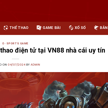
THỂ THAO
GAME BÀI
XỔ SỐ
BẮN
E- SPORTS GAME
thao điện tử tại VN88 nhà cái uy tín
ED ON
04/07/2024
BY
ADMIN