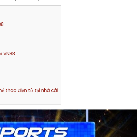
88
ại VN88
 thao điện tử tại nhà cái