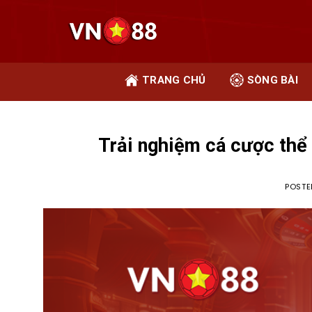
Skip
to
content
TRANG CHỦ
SÒNG BÀI
Trải nghiệm cá cược thể 
POST