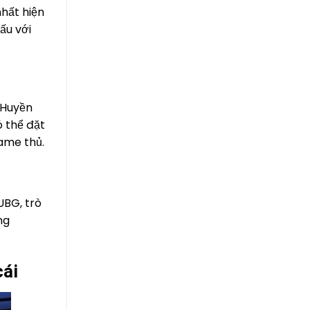
nhất hiện
ấu với
 Huyền
 thể đặt
ame thủ.
UBG, trò
ng
cái