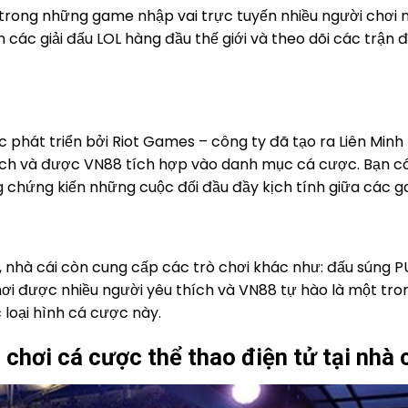
t trong những game nhập vai trực tuyến nhiều người chơi 
 các giải đấu LOL hàng đầu thế giới và theo dõi các trận đ
 phát triển bởi Riot Games – công ty đã tạo ra Liên Minh
ích và được VN88 tích hợp vào danh mục cá cược. Bạn có
g chứng kiến những cuộc đối đầu đầy kịch tính giữa các g
n, nhà cái còn cung cấp các trò chơi khác như: đấu súng P
chơi được nhiều người yêu thích và VN88 tự hào là một tro
 loại hình cá cược này.
chơi cá cược thể thao điện tử tại nhà 