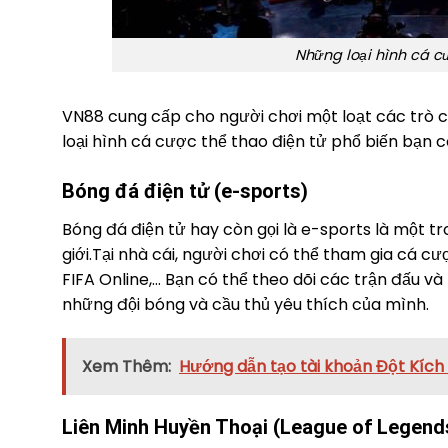
Những loại hình cá cư
VN88 cung cấp cho người chơi một loạt các trò c
loại hình cá cược thể thao điện tử phổ biến bạn có
Bóng đá điện tử (e-sports)
Bóng đá điện tử hay còn gọi là e-sports là một t
giới.Tại nhà cái, người chơi có thể tham gia cá c
FIFA Online,… Bạn có thể theo dõi các trận đấu và
những đội bóng và cầu thủ yêu thích của mình.
Xem Thêm:
Hướng dẫn tạo tài khoản Đột Kích 
Liên Minh Huyền Thoại (League of Legend