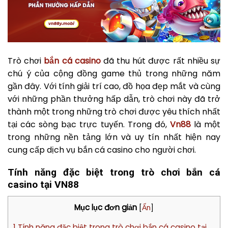
Trò chơi
bắn cá casino
đã thu hút được rất nhiều sự
chú ý của cộng đồng game thủ trong những năm
gần đây. Với tính giải trí cao, đồ họa đẹp mắt và cùng
với những phần thưởng hấp dẫn, trò chơi này đã trở
thành một trong những trò chơi được yêu thích nhất
tại các sòng bạc trực tuyến. Trong đó,
Vn88
là một
trong những nền tảng lớn và uy tín nhất hiện nay
cung cấp dịch vụ bắn cá casino cho người chơi.
Tính năng đặc biệt trong trò chơi bắn cá
casino tại VN88
Mục lục đơn giản
[
Ẩn
]
1
Tính năng đặc biệt trong trò chơi bắn cá casino tại