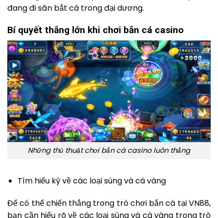
đang đi săn bắt cá trong đại dương.
Bí quyết thắng lớn khi chơi bắn cá casino
Những thủ thuật chơi bắn cá casino luôn thắng
Tìm hiểu kỹ về các loại súng và cá vàng
Để có thể chiến thắng trong trò chơi bắn cá tại VN88,
bạn cần hiểu rõ về các loại súng và cá vàng trong trò