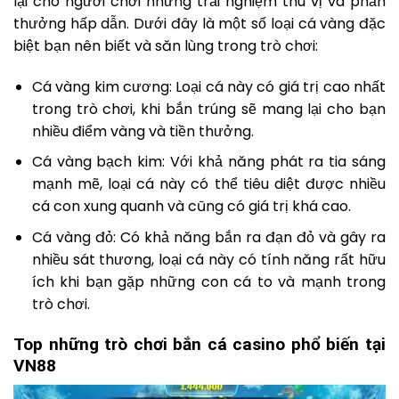
lại cho người chơi những trải nghiệm thú vị và phần
thưởng hấp dẫn. Dưới đây là một số loại cá vàng đặc
biệt bạn nên biết và săn lùng trong trò chơi:
Cá vàng kim cương: Loại cá này có giá trị cao nhất
trong trò chơi, khi bắn trúng sẽ mang lại cho bạn
nhiều điểm vàng và tiền thưởng.
Cá vàng bạch kim: Với khả năng phát ra tia sáng
mạnh mẽ, loại cá này có thể tiêu diệt được nhiều
cá con xung quanh và cũng có giá trị khá cao.
Cá vàng đỏ: Có khả năng bắn ra đạn đỏ và gây ra
nhiều sát thương, loại cá này có tính năng rất hữu
ích khi bạn gặp những con cá to và mạnh trong
trò chơi.
Top những trò chơi bắn cá casino phổ biến tại
VN88