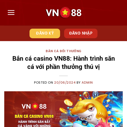
Skip
to
content
ĐĂNG KÝ
ĐĂNG NHẬP
BẮN CÁ ĐỔI THƯỞNG
Bắn cá casino VN88: Hành trình săn
cá với phần thưởng thú vị
POSTED ON
20/06/2024
BY
ADMIN